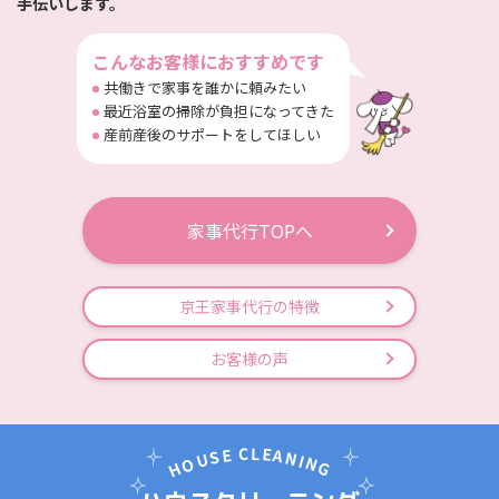
手伝いします。
こんなお客様におすすめです
共働きで家事を誰かに頼みたい
最近浴室の掃除が負担になってきた
産前産後のサポートをしてほしい
家事代行TOPへ
京王家事代行の特徴
お客様の声
E
C
L
E
A
S
N
U
I
N
O
H
G