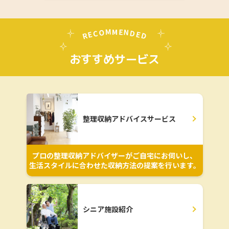
M
E
M
O
N
D
C
E
E
D
R
おすすめサービス
整理収納アドバイスサービス
プロの整理収納アドバイザーがご自宅にお伺いし、
生活スタイルに合わせた収納方法の提案を行います。
シニア施設紹介