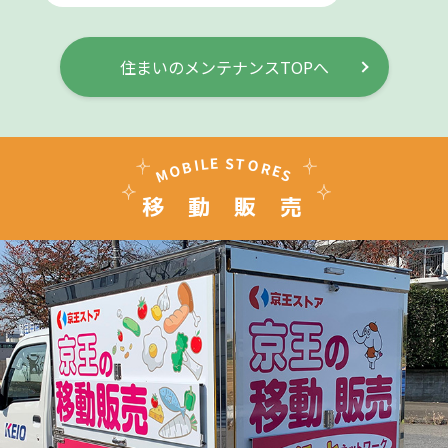
住まいのメンテナンスTOPへ
E
S
T
L
O
I
B
R
O
E
M
S
移動販売