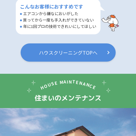
こんなお客様におすすめです
エアコンから嫌なにおいがした
買ってから一度も手入れができていない
年に1回プロの技術できれいにしてほしい
ハウスクリーニングTOPへ
T
N
A
I
M
E
N
E
S
A
U
N
O
C
H
E
住まいのメンテナンス