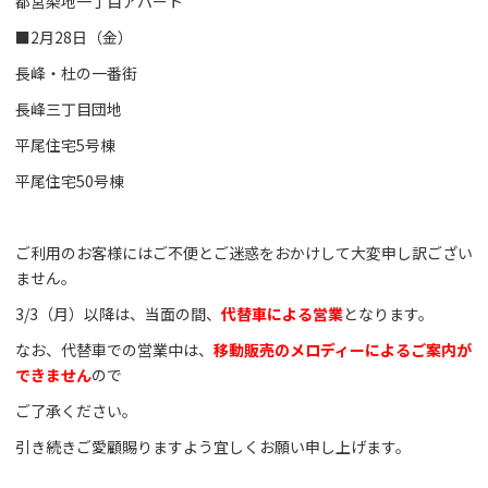
都営染地一丁目アパート
■2月28日（金）
長峰・杜の一番街
長峰三丁目団地
平尾住宅5号棟
平尾住宅50号棟
ご利用のお客様にはご不便とご迷惑をおかけして大変申し訳ござい
ません。
3/3（月）以降は、当面の間、
代替車による営業
となります。
なお、代替車での営業中は、
移動販売のメロディーによるご案内が
できません
ので
ご了承ください。
引き続きご愛顧賜りますよう宜しくお願い申し上げます。