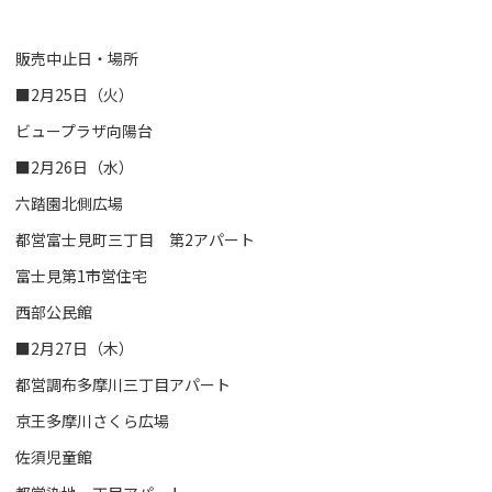
販売中止日・場所
■2月25日（火）
ビュープラザ向陽台
■2月26日（水）
六踏園北側広場
都営富士見町三丁目 第2アパート
富士見第1市営住宅
西部公民館
■2月27日（木）
都営調布多摩川三丁目アパート
京王多摩川さくら広場
佐須児童館