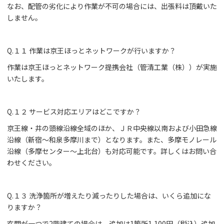
なお、配管の劣化により作業が不可の場合には、出張料は頂戴いた
しません。
Q.１１ 作業は京王ほっとネットワークが行いますか？
作業は京王ほっとネットワーク提携会社（管清工業（株））が実施
いたします。
Q.１２ サービス対応エリアはどこですか？
京王線・井の頭線沿線全域のほか、ＪＲ中央線以南および小田急線
沿線（新宿～和泉多摩川まで）となります。また、多摩モノレール
沿線（多摩センター～上北台）も対応可能です。詳しくはお問い合
わせください。
Q.１３ 洗浄箇所が増えたり減ったりした場合は、いくら追加にな
りますか？
玄関が一つで2階建ての場合は、追加は1箇所1,100円（税込）追加