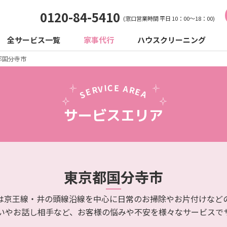
0120-84-5410
(窓口営業時間 平日 10：00～18：00)
全サービス一覧
家事代行
ハウスクリーニング
都
国分寺市
I
C
E
V
A
R
R
E
E
S
A
サービスエリア
東京都
国分寺市
は京王線・井の頭線沿線を中心に日常のお掃除やお片付けなど
いやお話し相手など、お客様の悩みや不安を様々なサービスで