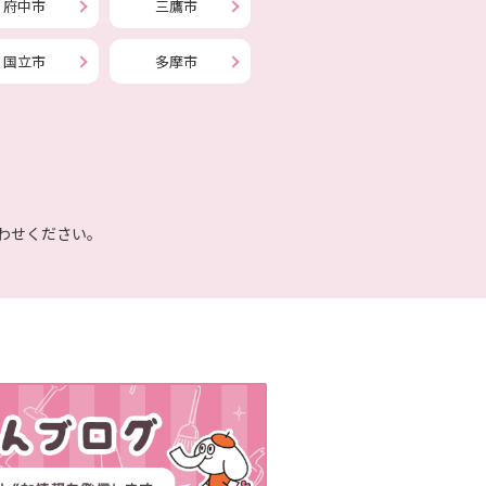
府中市
三鷹市
国立市
多摩市
わせください。