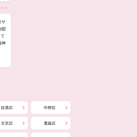
行サ
時間
して
精神
目黒区
中野区
文京区
豊島区