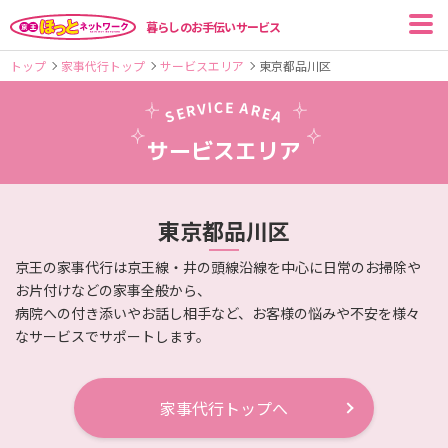
暮らしのお手伝いサービス
トップ
家事代行トップ
サービスエリア
東京都
品川区
I
C
E
V
A
R
R
E
E
S
A
サービスエリア
東京都
品川区
京王の家事代行は京王線・井の頭線沿線を中心に日常のお掃除や
お片付けなどの家事全般から、
病院への付き添いやお話し相手など、お客様の悩みや不安を様々
なサービスでサポートします。
家事代行トップへ