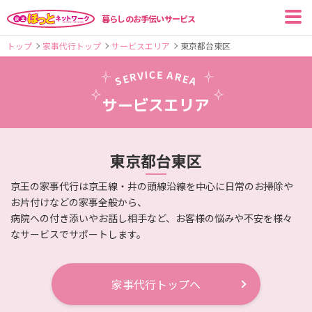
暮らしのお手伝いサービス
トップ
家事代行トップ
サービスエリア
東京都
台東区
I
C
E
V
A
R
R
E
E
S
A
サービスエリア
東京都
台東区
京王の家事代行は京王線・井の頭線沿線を中心に日常のお掃除や
お片付けなどの家事全般から、
病院への付き添いやお話し相手など、お客様の悩みや不安を様々
なサービスでサポートします。
家事代行トップへ